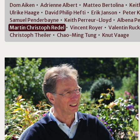
Dom
Aiken
Adrienne
Albert
Matteo
Bertolina
Kei
Ulrike
Haage
David Philip
Hefti
Erik
Janson
Peter
K
Samuel
Penderbayne
Keith
Perreur-Lloyd
Albena
Pe
Martin Christoph
Redel
Vincent
Royer
Valentin
Ruck
Christoph
Theiler
Chao-Ming
Tung
Knut
Vaage