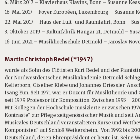
4. März 2017 – Klavierhaus Klavins, Bonn – Susanne Kesse
16. Mai 2017 – Foyer Européen, Luxembourg – Susanne Ke
22. Mai 2017 – Haus der Luft- und Raumfahrt, Bonn – Sus
3. Oktober 2019 – Kulturfabrik Hangar 21, Detmold – Sus
16. Juni 2021 – Musikhochschule Detmold – Jaroslav Novo
Martin Christoph Redel (*1947)
wurde als Sohn des Flötisten Kurt Redel und der Pianisti
der Nordwestdeutschen Musikakademie Detmold Schlagze
Kelterborn, Giselher Klebe und Johannes Driessler. Ans
Isang Yun. Seit 1971 war er Dozent für Musiktheorie un
seit 1979 Professor für Komposition. Zwischen 1993 – 200
Mit Kollegen der Hochschule musizierte er zwischen 19
Kontraste“ zur Pflege zeitge­nössischer Musik und seit A
Musicales Deutschland veranstalteten Kurse und Wettbe
Komponisten“ auf Schloß Weikersheim. Von 1992 bis 200
Deutschland, deren Ehrenpräsident er heute ist. Seine We