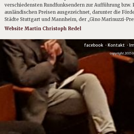
verschiedensten Rundfunksendern zur Aufführung bzw. P
ausländischen Preisen ausgezeichnet, darunter die För­
Städte Stuttgart und Mannheim, der „Gino Marinuzzi-Prei
Website Martin Christoph Redel
facebook
Kontakt
I
copyright 2015 