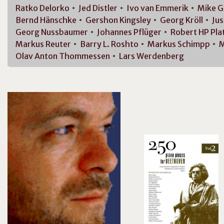
Ratko
Delorko
Jed
Distler
Ivo van
Emmerik
Mike
G
Bernd
Hänschke
Gershon
Kingsley
Georg
Kröll
Jus
Georg
Nussbaumer
Johannes
Pflüger
Robert HP
Pla
Markus
Reuter
Barry L.
Roshto
Markus
Schimpp
M
Olav Anton
Thommessen
Lars
Werdenberg