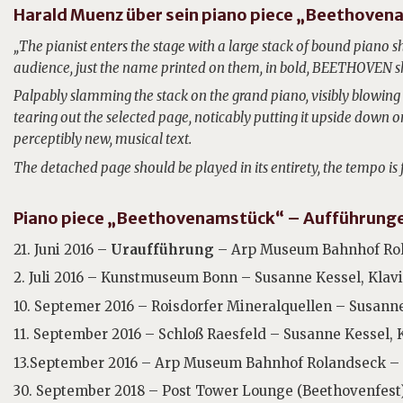
Harald Muenz über sein piano piece „Beethoven
„The pianist enters the stage with a large stack of bound piano
audience, just the name printed on them, in bold, BEETHOVEN s
Palpably slamming the stack on the grand piano, visibly blowing
tearing out the selected page, noticably putting it upside down o
perceptibly new, musical text.
The detached page should be played in its entirety, the tempo is 
Piano piece „Beethovenamstück“ – Aufführung
21. Juni 2016 –
Uraufführung
– Arp Museum Bahnhof Rola
2. Juli 2016 – Kunstmuseum Bonn – Susanne Kessel, Klav
10. Septemer 2016 – Roisdorfer Mineralquellen – Susanne
11. September 2016 – Schloß Raesfeld – Susanne Kessel, 
13.September 2016 – Arp Museum Bahnhof Rolandseck – 
30. September 2018 – Post Tower Lounge (Beethovenfest)