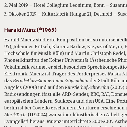
2. Mai 2019 – Hotel Collegium Leoninum, Bonn – Susanne
3. Oktober 2019 – Kulturfabrik Hangar 21, Detmold – Sus
Harald Münz (*1965)
Harald Muenz studierte Komposition bei so unterschied
97), Johannes Fritsch, Klarenz Barlow, Krzysztof Meyer,
Hochschule für Musik Köln) und Martin Christoph Redel
Phonetikinstitut der Kölner Universität (Ästhetische Ph
Vokalmusik widmet er sich besonders Sprechkompositi
Elektronik. Muenz ist Träger des Förderpreises Musik 
das
Bernd-Alois-Zimmermann-Stipendium
der Stadt Köln un
Angeles (2000) und auf den
Künstlerhof Schreyahn
(2005) e
Radiosendungen (fast alle ARD-Sender, BBC, RAI, Donaues
europäischen Ländern, Südkorea und den USA. Eine Po
berlin ist bei Coviello erschienen. Partituren erschienen
MusikTexte
(11/2004) war seiner künstlerischen Arbeit ge
Evangelisti heraus. Muenz unterrichtete 2001-2005 Ästhe