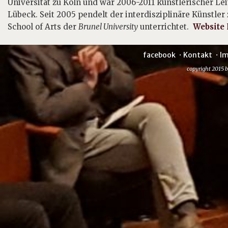
Universität zu Köln und war 2006-2011 künstlerischer Le
Lübeck. Seit 2005 pendelt der interdisziplinäre Künstle
School of Arts der
Brunel University
unterrichtet.
Website
facebook
Kontakt
I
copyright 2015 